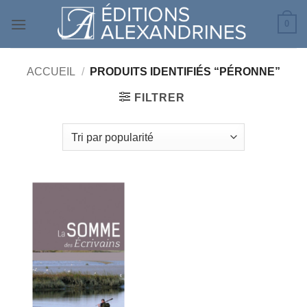
Passer
0
au
contenu
ACCUEIL
/
PRODUITS IDENTIFIÉS “PÉRONNE”
FILTRER