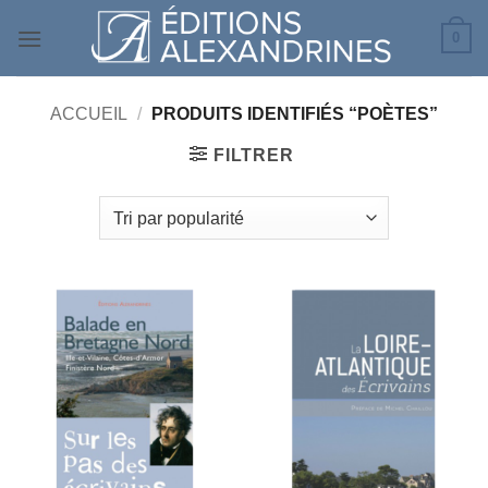
Passer
0
au
contenu
ACCUEIL
/
PRODUITS IDENTIFIÉS “POÈTES”
FILTRER