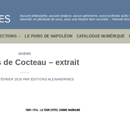
Aucune philosophie, aucune analyse, aucun aphorisme, aussi profonds qu'ils
intensité, en plénitude de sens, avec une histoire bien racontée. -
Hannah Aren
ECTIONS
LE PARIS DE NAPOLÉON
CATALOGUE NUMÉRIQUE
DIVERS
s de Cocteau – extrait
FÉVRIER 2019
PAR
EDITIONS ALEXANDRINES