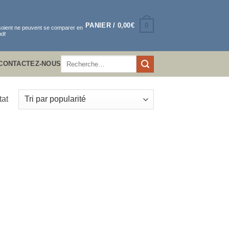
0
PANIER /
0,00
€
 soient ne peuvent se comparer en
dt
Recherche
CONTACTEZ-NOUS
pour :
tat