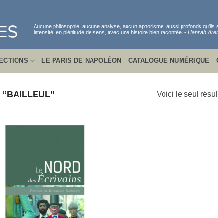
Aucune philosophie, aucune analyse, aucun aphorisme, aussi profonds qu'ils
intensité, en plénitude de sens, avec une histoire bien racontée. -
Hannah Aren
ECTIONS
LE PARIS DE NAPOLÉON
CATALOGUE NUMÉRIQUE
 “BAILLEUL”
Voici le seul résul