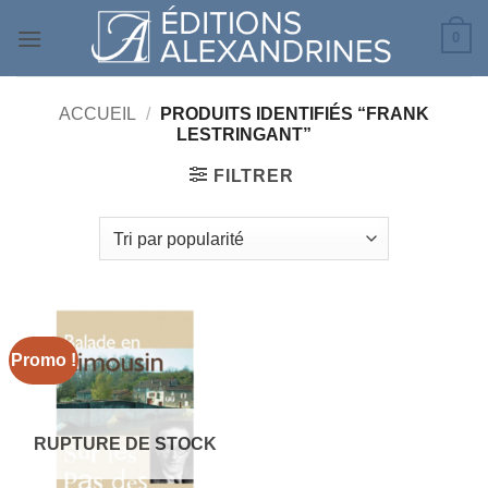
Passer
0
au
contenu
ACCUEIL
/
PRODUITS IDENTIFIÉS “FRANK
LESTRINGANT”
FILTRER
Promo !
RUPTURE DE STOCK