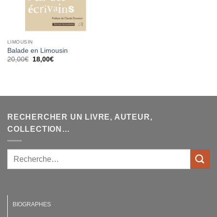
LIMOUSIN
Balade en Limousin
Le
Le
20,00
€
18,00
€
prix
prix
initial
actuel
était :
est :
20,00€.
18,00€.
RECHERCHER UN LIVRE, AUTEUR,
COLLECTION…
BIOGRAPHES