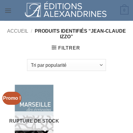
Passer
0
au
contenu
ACCUEIL
/
PRODUITS IDENTIFIÉS “JEAN-CLAUDE
IZZO”
FILTRER
Promo !
RUPTURE DE STOCK