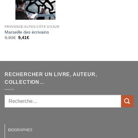
PROVENCE-ALPES-CÔTE-D'AZUR
Marseille des écrivains
Le
Le
9,90
€
9,41
€
prix
prix
initial
actuel
était :
est :
9,90€.
9,41€.
RECHERCHER UN LIVRE, AUTEUR,
COLLECTION…
BIOGRAPHES