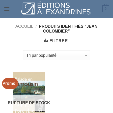
Passer
0
au
contenu
ACCUEIL
/
PRODUITS IDENTIFIÉS “JEAN
COLOMBIER”
FILTRER
Promo !
RUPTURE DE STOCK