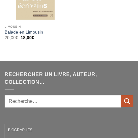
LIMOUSIN
Balade en Limousin
Le
Le
20,00
€
18,00
€
prix
prix
initial
actuel
était :
est :
20,00€.
18,00€.
RECHERCHER UN LIVRE, AUTEUR,
COLLECTION…
BIOGRAPHES