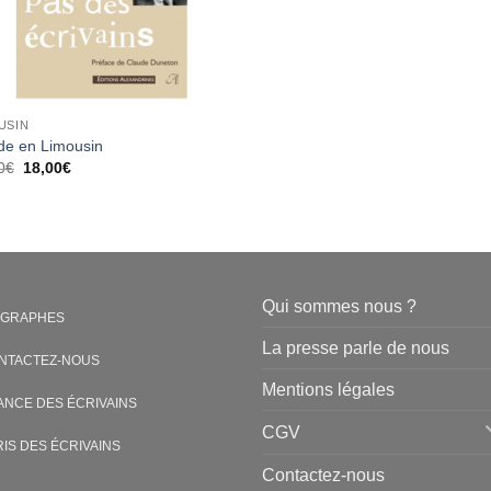
USIN
de en Limousin
Le
Le
0
€
18,00
€
prix
prix
initial
actuel
était :
est :
20,00€.
18,00€.
Qui sommes nous ?
OGRAPHES
La presse parle de nous
NTACTEZ-NOUS
Mentions légales
ANCE DES ÉCRIVAINS
CGV
RIS DES ÉCRIVAINS
Contactez-nous