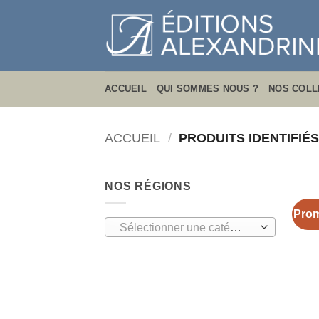
Passer
au
contenu
ACCUEIL
QUI SOMMES NOUS ?
NOS COLL
ACCUEIL
/
PRODUITS IDENTIFIÉ
NOS RÉGIONS
Prom
Sélectionner une catégorie