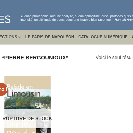
Aucune philosophie, aucune analyse, aucun aphorisme, aussi profonds qu'ils
intensité, en plénitude de sens, avec une histoire bien racontée. -
Hannah Aren
ECTIONS
LE PARIS DE NAPOLÉON
CATALOGUE NUMÉRIQUE
S “PIERRE BERGOUNIOUX”
Voici le seul résul
o !
RUPTURE DE STOCK