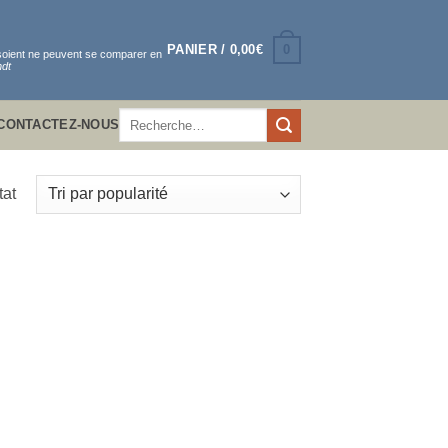
0
PANIER /
0,00
€
 soient ne peuvent se comparer en
dt
Recherche
CONTACTEZ-NOUS
pour :
tat