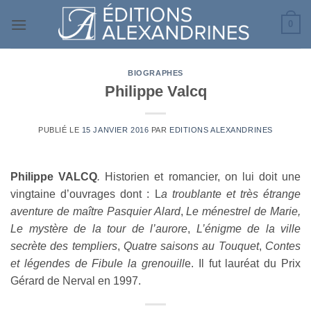
Passer
0
au
contenu
BIOGRAPHES
Philippe Valcq
PUBLIÉ LE
15 JANVIER 2016
PAR
EDITIONS ALEXANDRINES
Philippe
VALCQ
.
Historien et romancier, on lui doit une
vingtaine d’ouvrages dont : L
a troublante et très étrange
aventure de maître Pasquier Alard
,
Le ménestrel de Marie,
Le mystère de la tour de l’aurore
,
L’énigme de la ville
secrète des templiers
,
Quatre saisons au Touquet
,
Contes
et légendes de Fibule la grenouill
e. Il fut lauréat du Prix
Gérard de Nerval en 1997.