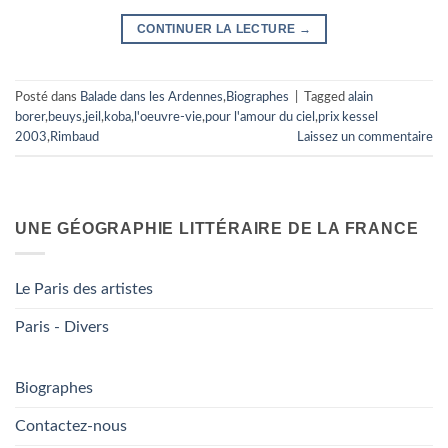
CONTINUER LA LECTURE
→
Posté dans
Balade dans les Ardennes
,
Biographes
|
Tagged
alain
borer
,
beuys
,
jeil
,
koba
,
l'oeuvre-vie
,
pour l'amour du ciel
,
prix kessel
2003
,
Rimbaud
Laissez un commentaire
UNE GÉOGRAPHIE LITTÉRAIRE DE LA FRANCE
Le Paris des artistes
Paris - Divers
Biographes
Contactez-nous