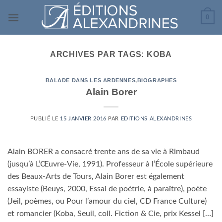
Passer
0
au
contenu
ARCHIVES PAR TAGS:
KOBA
BALADE DANS LES ARDENNES
,
BIOGRAPHES
Alain Borer
PUBLIÉ LE
15 JANVIER 2016
PAR
EDITIONS ALEXANDRINES
Alain BORER a consacré trente ans de sa vie à Rimbaud
(jusqu’à L’Œuvre-Vie, 1991). Professeur à l’École supérieure
des Beaux-Arts de Tours, Alain Borer est également
essayiste (Beuys, 2000, Essai de poétrie, à paraître), poète
(Jeil, poèmes, ou Pour l’amour du ciel, CD France Culture)
et romancier (Koba, Seuil, coll. Fiction & Cie, prix Kessel […]