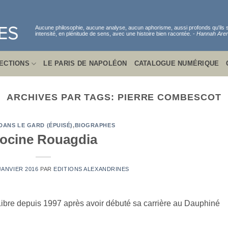
Aucune philosophie, aucune analyse, aucun aphorisme, aussi profonds qu'ils
intensité, en plénitude de sens, avec une histoire bien racontée. -
Hannah Aren
ECTIONS
LE PARIS DE NAPOLÉON
CATALOGUE NUMÉRIQUE
ARCHIVES PAR TAGS:
PIERRE COMBESCOT
DANS LE GARD (ÉPUISÉ)
,
BIOGRAPHES
ocine Rouagdia
JANVIER 2016
PAR
EDITIONS ALEXANDRINES
ibre depuis 1997 après avoir débuté sa carrière au Dauphiné