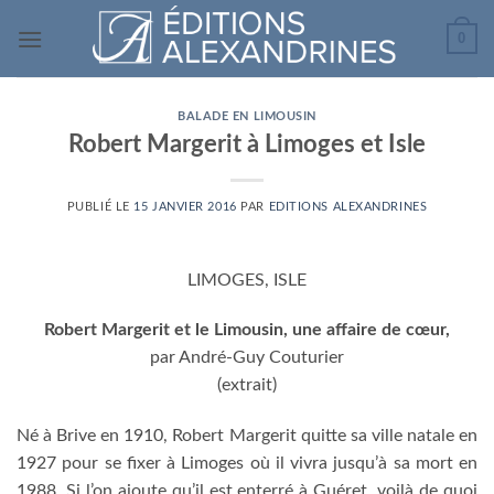
Passer
0
au
contenu
BALADE EN LIMOUSIN
Robert Margerit à Limoges et Isle
PUBLIÉ LE
15 JANVIER 2016
PAR
EDITIONS ALEXANDRINES
LIMOGES, ISLE
Robert Margerit et le Limousin, une affaire de cœur,
par André-Guy Couturier
(extrait)
Né à Brive en 1910, Robert Margerit quitte sa ville natale en
1927 pour se fixer à Limoges où il vivra jusqu’à sa mort en
1988. Si l’on ajoute qu’il est enterré à Guéret, voilà de quoi